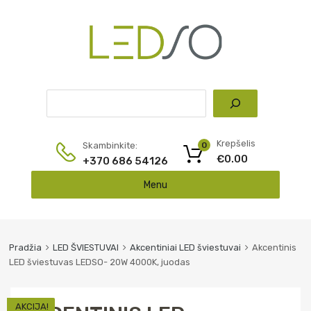
Pai
Krepšelis
Skambinkite:
0
€
0.00
+370 686 54126
Skip
Menu
to
content
Pradžia
LED ŠVIESTUVAI
Akcentiniai LED šviestuvai
Akcentinis
LED šviestuvas LEDSO- 20W 4000K, juodas
AKCIJA!