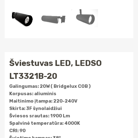
Šviestuvas LED, LEDSO
LT3321B-20
Galingumas: 20W ( Bridgelux COB )
Korpusas: aliuminis
Maitinimo įtampa: 220-240V
Skirta: 3F šynolaidžiui
Šviesos srautas: 1900 Lm
Spalvinė temperatūra: 4000K
CRI: 90