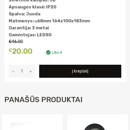
Švietimo kampas: 38°
Apsaugos klasė: IP20
Spalva: Juoda
Matmenys: φ68mm 164x100x183mm
Garantija: 3 metai
Gamintojas: LEDSO
€
46.00
Original
Current
20.00
€
Liko 4
price
price
produkto
Į krepšelį
was:
is:
kiekis:
Akcentinis
€46.00.
€20.00.
LED
šviestuvas
PANAŠŪS PRODUKTAI
LEDSO-
20W
4000K,
juodas