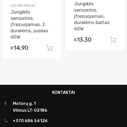
Jungiklis
LED VALDIKLIAI
sensorinis,
Jungiklis
įfrezuojamas,
sensorinis,
durelėms baltas
įfrezuojamas, 2
60W
durelėms, juodas
60W
13.30
€
14.90
€
Į krepšelį
KONTAKTAI
Motorų g. 1
Vilnius LT-02186
+370 686 54126