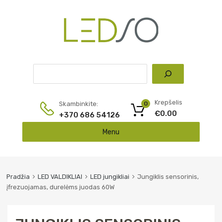
Pai
Krepšelis
Skambinkite:
0
€
0.00
+370 686 54126
Skip
Menu
to
content
Pradžia
LED VALDIKLIAI
LED jungikliai
Jungiklis sensorinis,
įfrezuojamas, durelėms juodas 60W