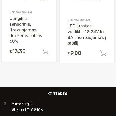
LED VALDIKLIAI
Jungiklis
LED VALDIKLIAI
sensorinis,
LED juostos
įfrezuojamas,
valdiklis 12-24Vdc,
durelėms baltas
8A, montuojamas į
60W
profilį
13.30
€
Į krepšelį
9.00
€
KONTAKTAI
Motorų g. 1
Vilnius LT-02186