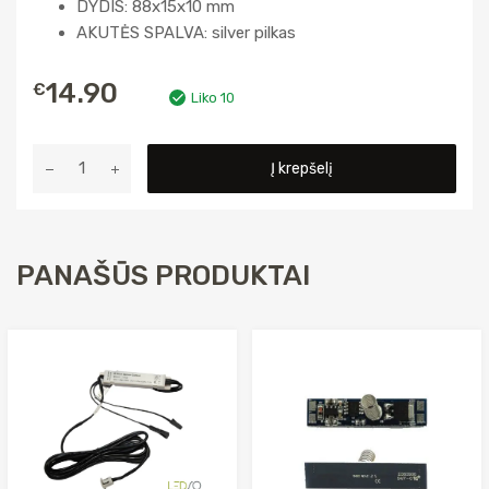
DYDIS: 88x15x10 mm
AKUTĖS SPALVA: silver pilkas
14.90
€
Liko 10
produkto
Į krepšelį
kiekis:
Jungiklis
sensorinis,
įfrezuojamas,
PANAŠŪS PRODUKTAI
2
durelėms,
pilkas
60W