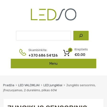
Pai
Krepšelis
Skambinkite:
0
€
0.00
+370 686 54126
Skip
Menu
to
content
Pradžia
LED VALDIKLIAI
LED jungikliai
Jungiklis sensorinis,
įfrezuojamas, 2 durelėms, pilkas 60W