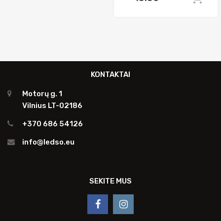
was:
is:
€45.00.
€20.00.
KONTAKTAI
Motorų g. 1
Vilnius LT-02186
+370 686 54126
info@ledso.eu
SEKITE MUS