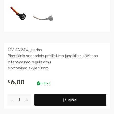
12V 2A 24W, juodas
Plastikinis sensorinis prisilietimo jungiklis su šviesos
intensyvumo reguliavimu
Montavimo skylė 10mm
6.00
€
Liko 5
produkto
Į krepšelį
kiekis:
LED