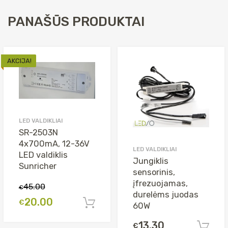
lietimo
valdiklis
PANAŠŪS PRODUKTAI
12Vdc,
2A,
on-
AKCIJA!
off/dimm,
juodas
LED VALDIKLIAI
SR-2503N
4x700mA, 12-36V
LED VALDIKLIAI
LED valdiklis
Jungiklis
Sunricher
sensorinis,
įfrezuojamas,
45.00
€
durelėms juodas
Original
Current
20.00
€
Į krepšelį
60W
price
price
13.30
€