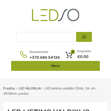
Pai
Krepšelis
Skambinkite:
0
€
0.00
+370 686 54126
Skip
Menu
to
content
Pradžia
LED VALDIKLIAI
LED lietimo valdiklis 12Vdc, 2A, on-
off/dimm, juodas