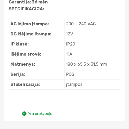
Garantija: 36 mėn
SPECIFIKACIJA:
AC įėjimo įtampa:
200 – 240 VAC
DC išėjimo įtampa:
12V
IP klasė:
IP20
Išėjimo srovė:
11A
Matmenys:
180 x 65.5 x 31.5 mm
Serija:
POS
Stabilizacija:
įtampos
Yra prekyboje