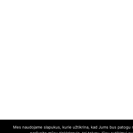
Mes naudojame slapukus, kurie užtikrina, kad Jums bus patogu nau