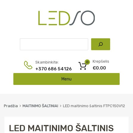
Pai
Krepšelis
Skambinkite:
0
€
0.00
+370 686 54126
Skip
Menu
to
content
Pradžia
MAITINIMO ŠALTINIAI
LED maitinimo šaltinis FTPC150V12
LED MAITINIMO ŠALTINIS