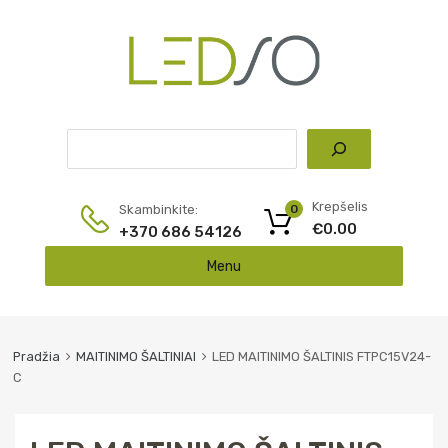
Pai
Krepšelis
Skambinkite:
0
€
0.00
+370 686 54126
Skip
Menu
to
content
Pradžia
MAITINIMO ŠALTINIAI
LED MAITINIMO ŠALTINIS FTPC15V24-
C