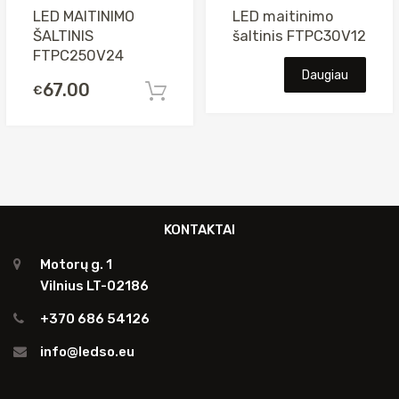
LED MAITINIMO
LED maitinimo
ŠALTINIS
šaltinis FTPC30V12
FTPC250V24
Daugiau
67.00
€
Į krepšelį
KONTAKTAI
Motorų g. 1
Vilnius LT-02186
+370 686 54126
info@ledso.eu