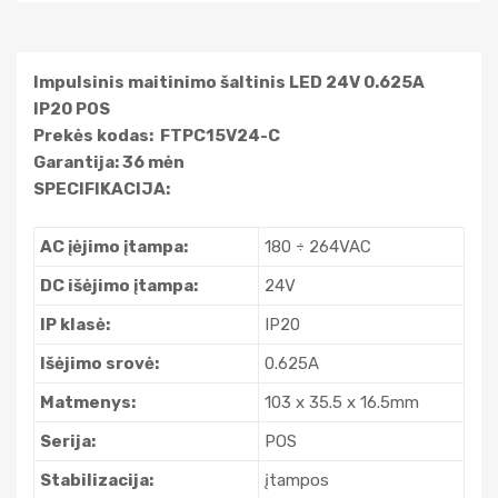
Impulsinis maitinimo šaltinis LED 24V 0.625A
IP20 POS
Prekės kodas: FTPC15V24-C
Garantija: 36 mėn
SPECIFIKACIJA:
AC įėjimo įtampa:
180 ÷ 264VAC
DC išėjimo įtampa:
24V
IP klasė:
IP20
Išėjimo srovė:
0.625A
Matmenys:
103 x 35.5 x 16.5mm
Serija:
POS
Stabilizacija:
įtampos