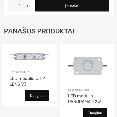
produkto
Į krepšelį
kiekis:
LED
modulių
juosta
PANAŠŪS PRODUKTAI
XBAR
180
STRIP
6.6W/960mm
24V
5000K
LED MODULIAI
LED modulis CITY
LENS V3
LED MODULIAI
Daugiau
LED modulis
PANORAMA II 2W
Daugiau