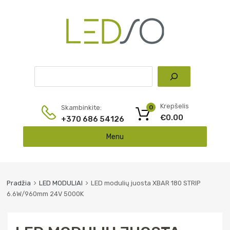
Pai
Krepšelis
Skambinkite:
0
€
0.00
+370 686 54126
Skip
Menu
to
content
Pradžia
LED MODULIAI
LED modulių juosta XBAR 180 STRIP
6.6W/960mm 24V 5000K