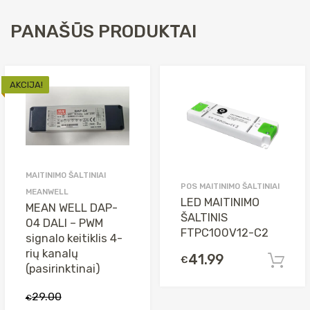
€39.00.
€13.00.
WELL
SP-
PANAŠŪS PRODUKTAI
200-
24
AKCIJA!
MAITINIMO ŠALTINIAI
POS MAITINIMO ŠALTINIAI
MEANWELL
LED MAITINIMO
MEAN WELL DAP-
ŠALTINIS
04 DALI – PWM
FTPC100V12-C2
signalo keitiklis 4-
rių kanalų
41.99
€
(pasirinktinai)
29.00
€