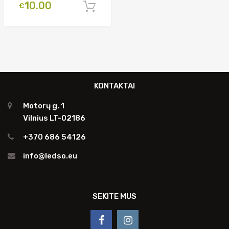
Original
Current
10.00
€
Į krepšelį
price
price
was:
is:
€29.00.
€10.00.
KONTAKTAI
Motorų g. 1
Vilnius LT-02186
+370 686 54126
info@ledso.eu
SEKITE MUS