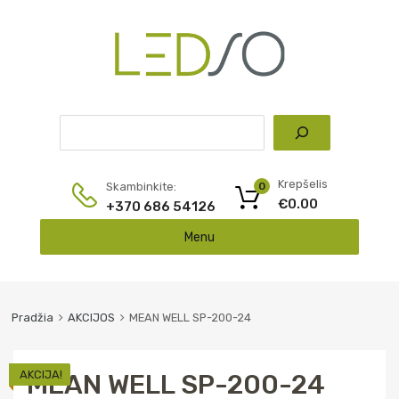
Pai
Krepšelis
Skambinkite:
0
€
0.00
+370 686 54126
Skip
Menu
to
content
Pradžia
AKCIJOS
MEAN WELL SP-200-24
AKCIJA!
MEAN WELL SP-200-24