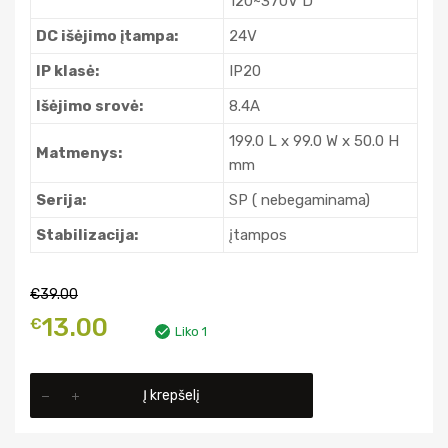
120~370V D
DC išėjimo įtampa:
24V
IP klasė:
IP20
Išėjimo srovė:
8.4A
199.0 L x 99.0 W x 50.0 H
Matmenys:
mm
Serija:
SP ( nebegaminama)
Stabilizacija:
įtampos
€
39.00
Original
Current
13.00
€
Liko 1
price
price
produkto
Į krepšelį
was:
is:
kiekis:
MEAN