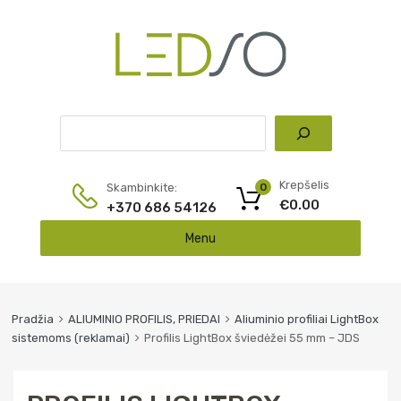
Pai
Krepšelis
Skambinkite:
0
€
0.00
+370 686 54126
Skip
Menu
to
content
Pradžia
ALIUMINIO PROFILIS, PRIEDAI
Aliuminio profiliai LightBox
sistemoms (reklamai)
Profilis LightBox šviedėžei 55 mm – JDS