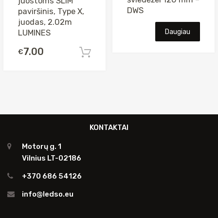
juostoms SLIM
DWS
paviršinis, Type X,
juodas, 2.02m
Daugiau
LUMINES
7.00
€
Į krepšelį
KONTAKTAI
Motorų g. 1
Vilnius LT-02186
+370 686 54126
info@ledso.eu