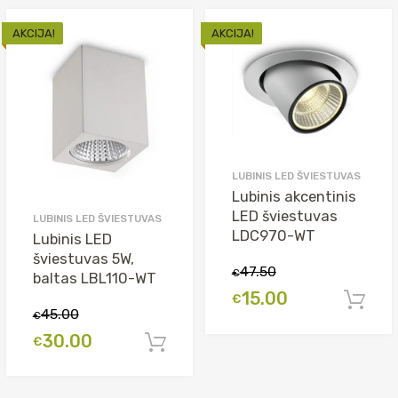
AKCIJA!
AKCIJA!
LUBINIS LED ŠVIESTUVAS
Lubinis akcentinis
LED šviestuvas
LUBINIS LED ŠVIESTUVAS
LDC970-WT
Lubinis LED
šviestuvas 5W,
47.50
€
baltas LBL110-WT
Original
Current
15.00
€
45.00
€
price
price
Original
Current
30.00
€
Į krepšelį
was:
is:
price
price
€47.50.
€15.00.
was:
is: