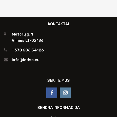
€45.00.
€30.00.
KONTAKTAI
Motorų g. 1
Vilnius LT-02186
+370 686 54126
info@ledso.eu
SEKITE MUS
BENDRA INFORMACIJA