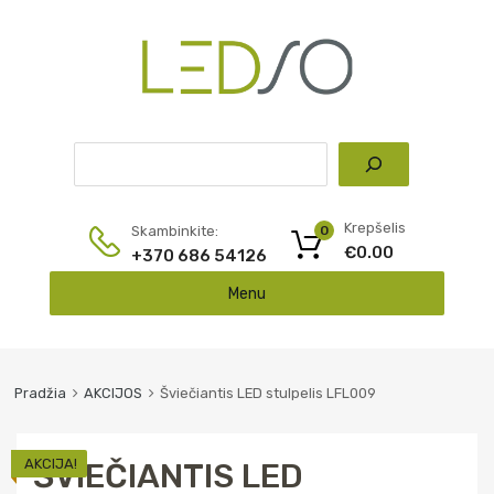
Pai
Krepšelis
Skambinkite:
0
€
0.00
+370 686 54126
Skip
Menu
to
content
Pradžia
AKCIJOS
Šviečiantis LED stulpelis LFL009
AKCIJA!
ŠVIEČIANTIS LED