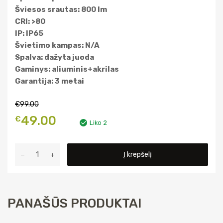
Šviesos srautas: 800 lm
CRI: >80
IP: IP65
Švietimo kampas: N/A
Spalva: dažyta juoda
Gaminys: aliuminis+akrilas
Garantija: 3 metai
€
99.00
Original
Current
49.00
€
Liko 2
price
price
produkto
Į krepšelį
was:
is:
kiekis:
Šviečiantis
€99.00.
€49.00.
LED
stulpelis
PANAŠŪS PRODUKTAI
LFL009