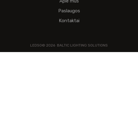
Apie mus
Paslaugos
Kontaktai
LEDSO©
2026
BALTIC LIGHTING SOLUTIONS