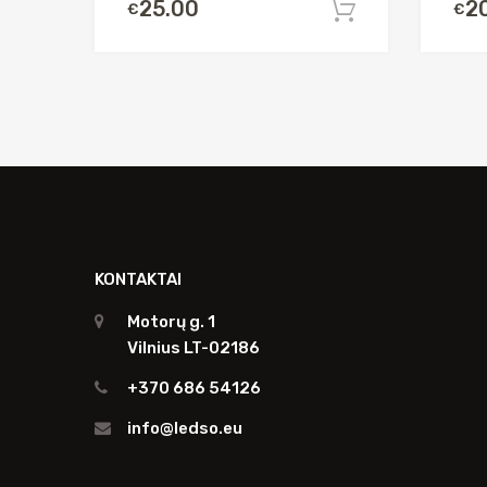
25.00
2
€
€
Į krepšelį
KONTAKTAI
Motorų g. 1
Vilnius LT-02186
+370 686 54126
info@ledso.eu