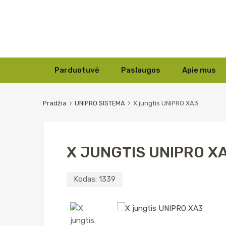
Skip
Parduotuvė
Paslaugos
Apie mus
to
content
Pradžia
UNIPRO SISTEMA
X jungtis UNIPRO XA3
X JUNGTIS UNIPRO X
Kodas:
1339