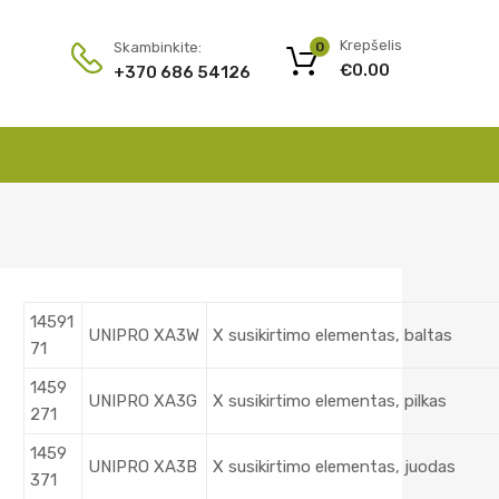
Krepšelis
Skambinkite:
0
€
0.00
+370 686 54126
14591
UNIPRO XA3W
X susikirtimo elementas, baltas
71
1459
UNIPRO XA3G
X susikirtimo elementas, pilkas
271
1459
UNIPRO XA3B
X susikirtimo elementas, juodas
371