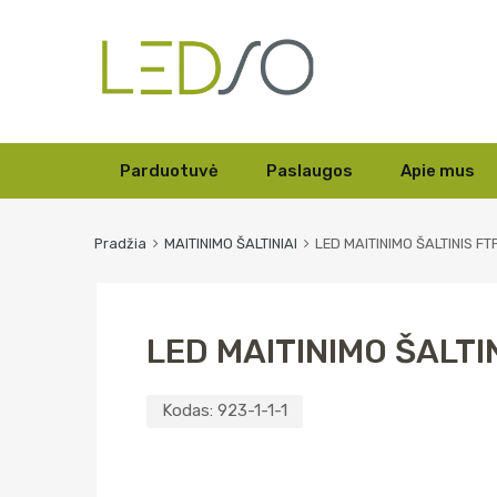
Skip
Parduotuvė
Paslaugos
Apie mus
to
content
Pradžia
MAITINIMO ŠALTINIAI
LED MAITINIMO ŠALTINIS F
LED MAITINIMO ŠALTI
Kodas:
923-1-1-1