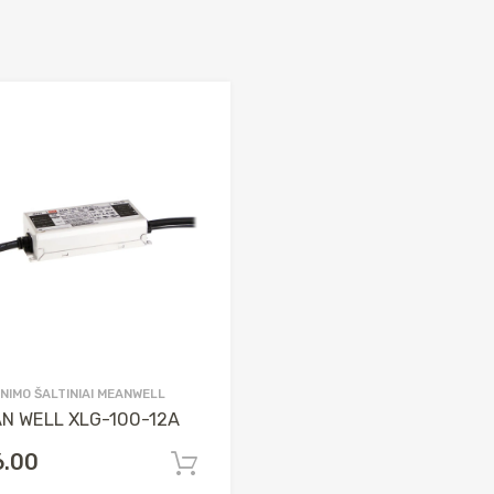
INIMO ŠALTINIAI MEANWELL
N WELL XLG-100-12A
6.00
Į krepšelį