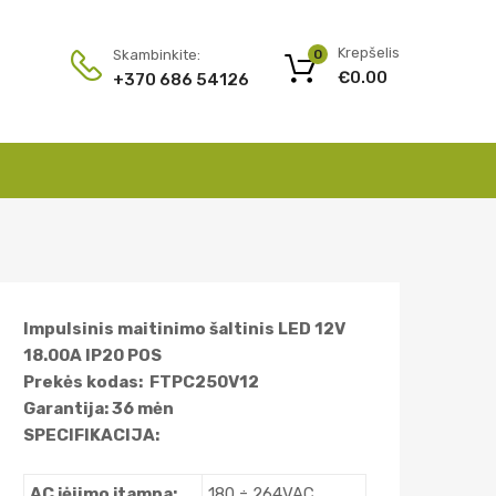
Krepšelis
Skambinkite:
0
€
0.00
+370 686 54126
Impulsinis maitinimo šaltinis LED 12V
18.00A IP20 POS
Prekės kodas: FTPC250V12
Garantija: 36 mėn
SPECIFIKACIJA:
AC įėjimo įtampa:
180 ÷ 264VAC