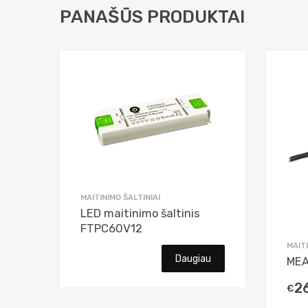
PANAŠŪS PRODUKTAI
MAITINIMO ŠALTINIAI
LED maitinimo šaltinis
FTPC60V12
MAIT
Daugiau
MEA
2
€