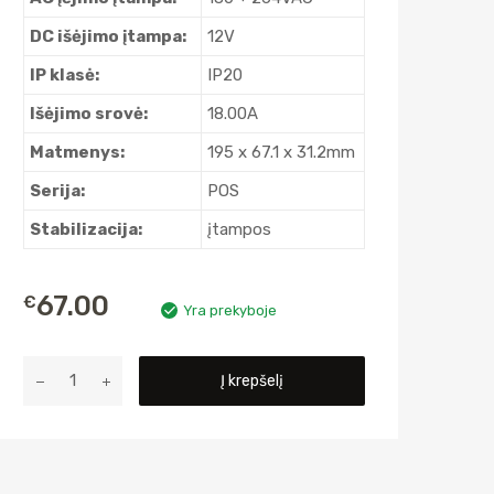
DC išėjimo įtampa:
12V
IP klasė:
IP20
Išėjimo srovė:
18.00A
Matmenys:
195 x 67.1 x 31.2mm
Serija:
POS
Stabilizacija:
įtampos
67.00
€
Yra prekyboje
produkto
Į krepšelį
kiekis:
LED
MAITINIMO
ŠALTINIS