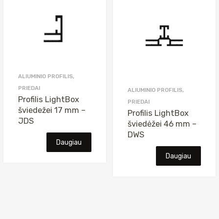
P-
5,
anoduotas
ALIUMINIO PROFILIS,
PRIEDAI
ALIUMINIO PROFILIS,
Profilis LightBox
PRIEDAI
šviedežei 17 mm –
Profilis LightBox
JDS
šviedėžei 46 mm –
DWS
Daugiau
Daugiau