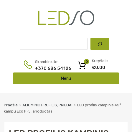
Pai
Krepšelis
Skambinkite:
0
€
0.00
+370 686 54126
Skip
Menu
to
content
Pradžia
ALIUMINIO PROFILIS, PRIEDAI
LED profilis kampinis 45°
kampu Eco P-5, anoduotas