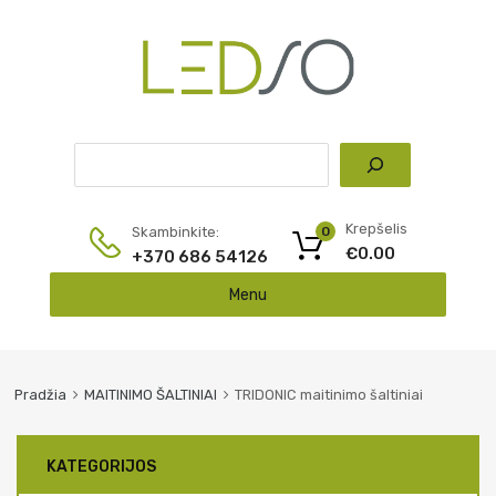
Pai
Krepšelis
Skambinkite:
0
€
0.00
+370 686 54126
Skip
Menu
to
content
Pradžia
MAITINIMO ŠALTINIAI
TRIDONIC maitinimo šaltiniai
KATEGORIJOS