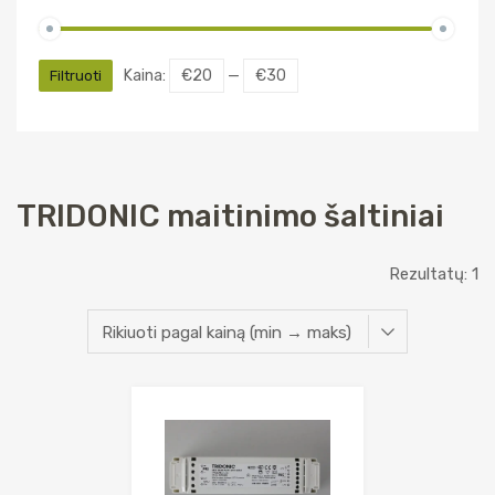
Min
Maks
Kaina:
€20
—
€30
Filtruoti
kaina
kaina
TRIDONIC maitinimo šaltiniai
Rezultatų: 1