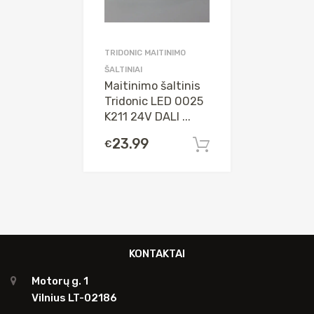
TRIDONIC MAITINIMO
ŠALTINIAI
Maitinimo šaltinis
Tridonic LED 0025
K211 24V DALI ...
23.99
€
Į krepšelį
KONTAKTAI
Motorų g. 1
Vilnius LT-02186