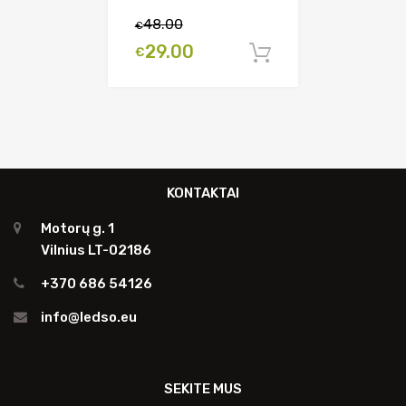
Original
Current
48.00
€
price
price
29.00
€
Į krepšelį
was:
is:
€48.00.
€29.00.
KONTAKTAI
Motorų g. 1
Vilnius LT-02186
+370 686 54126
info@ledso.eu
SEKITE MUS