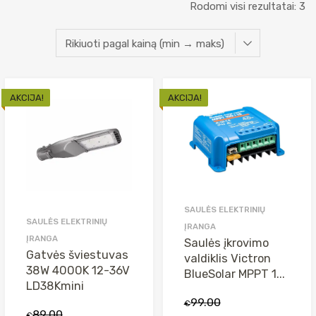
Rū
Rodomi visi rezultatai: 3
pa
na
AKCIJA!
AKCIJA!
SAULĖS ELEKTRINIŲ
SAULĖS ELEKTRINIŲ
ĮRANGA
ĮRANGA
Saulės įkrovimo
Gatvės šviestuvas
valdiklis Victron
38W 4000K 12-36V
BlueSolar MPPT 1...
LD38Kmini
Original
Current
99.00
€
Original
Current
89.00
€