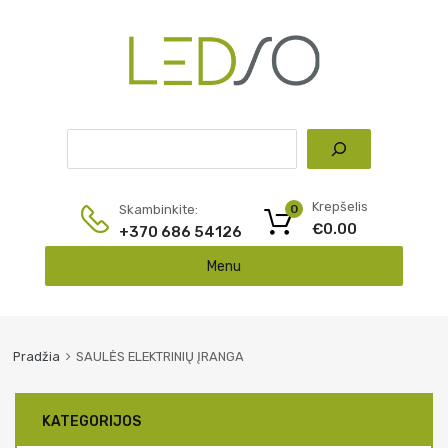
Pai
Krepšelis
Skambinkite:
0
€
0.00
+370 686 54126
Skip
Menu
to
content
Pradžia
SAULĖS ELEKTRINIŲ ĮRANGA
KATEGORIJOS