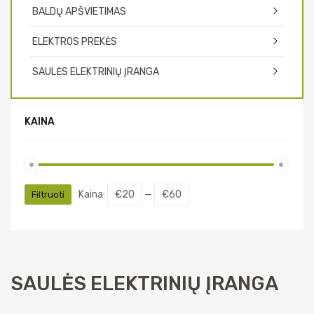
BALDŲ APŠVIETIMAS
ELEKTROS PREKĖS
SAULĖS ELEKTRINIŲ ĮRANGA
KAINA
Min
Maks
Kaina:
€20
—
€60
Filtruoti
kaina
kaina
SAULĖS ELEKTRINIŲ ĮRANGA