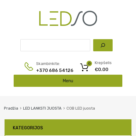
Pai
Krepšelis
Skambinkite:
0
€
0.00
+370 686 54126
Skip
Menu
to
content
Pradžia
LED LANKSTI JUOSTA
COB LED juosta
KATEGORIJOS