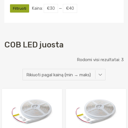
Min
Maks
Kaina:
€30
—
€40
Filtruoti
kaina
kaina
COB LED juosta
Rū
Rodomi visi rezultatai: 3
pa
na