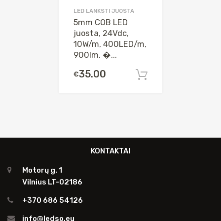
LED LANKSTI JUOSTA
5mm COB LED
juosta, 24Vdc,
10W/m, 400LED/m,
900lm, �...
35.00
€
Į krepšelį
KONTAKTAI
Motorų g. 1
Vilnius LT-02186
+370 686 54126
info@ledso.eu